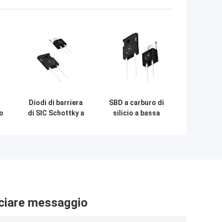
Diodi di barriera
SBD a carburo di
io
di SIC Schottky a
silicio a bassa
carburo di silicio
perdita per
TO-247AC per
alimentazione del
inverter solare
PC per
illuminazione a
LED
ciare messaggio