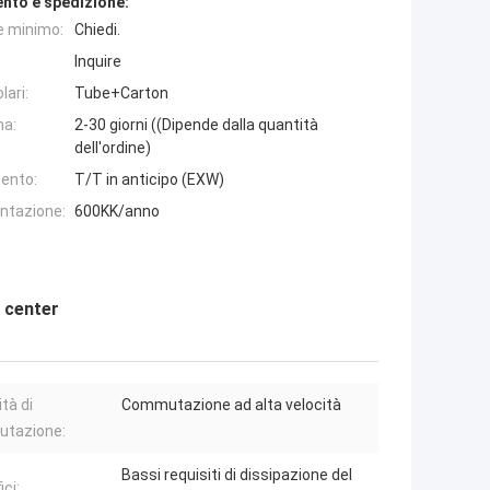
nto e spedizione:
e minimo:
Chiedi.
Inquire
lari:
Tube+Carton
na:
2-30 giorni ((Dipende dalla quantità
dell'ordine)
ento:
T/T in anticipo (EXW)
entazione:
600KK/anno
a center
tà di
Commutazione ad alta velocità
tazione:
Bassi requisiti di dissipazione del
ci: