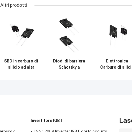
Altri prodotti
SBD in carburo di
Diodi di barriera
Elettronica
silicio ad alta
Schottky a
Carburo di silic
affidabilità per
carburo di silicio
SBD Discreti di
autisti industriali
di potenza per
potenza per
forno elettrico
circuito di
alimentazione
Las
Invertitore IGBT
carburo di
15A 1200V Inverter IGBT corto circuito