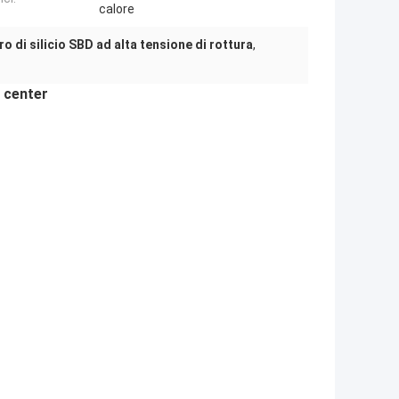
calore
o di silicio SBD ad alta tensione di rottura
,
a center