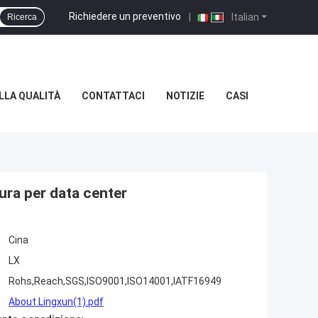
Richiedere un preventivo
|
Italian
Ricerca
LLA QUALITÀ
CONTATTACI
NOTIZIE
CASI
tura per data center
Cina
LX
Rohs,Reach,SGS,ISO9001,ISO14001,IATF16949
About Lingxun(1).pdf