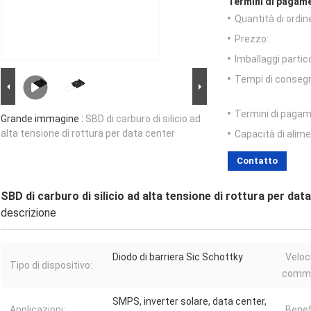
Termini di pagame
Quantità di ordin
Prezzo:
Imballaggi partico
Tempi di conseg
Termini di pagam
Grande immagine :
SBD di carburo di silicio ad
alta tensione di rottura per data center
Capacità di alim
Contatto
SBD di carburo di silicio ad alta tensione di rottura per dat
descrizione
Diodo di barriera Sic Schottky
Veloci
Tipo di dispositivo:
commu
SMPS, inverter solare, data center,
Applicazioni:
Benefi