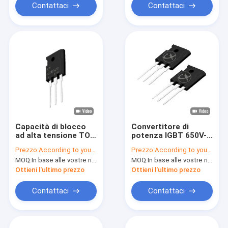
Contattaci
Contattaci
Capacità di blocco
Convertitore di
ad alta tensione TO-
potenza IGBT 650V-
247 IGBT 40A 1200V
1200V Risparmio
Prezzo:
According to your order requirement
Prezzo:
According to your order requirement
per la conversione di
energetico per il
MOQ:
In base alle vostre richieste di ordine
MOQ:
In base alle vostre richieste di ordine
potenza
commutatore
Ottieni l'ultimo prezzo
Ottieni l'ultimo prezzo
Contattaci
Contattaci