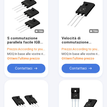
S commutazione
Velocità di
parallela facile IGBT
commutazione
ad alta potenza 50A
veloce Alta tensione
Prezzo:
According to your order requirement
Prezzo:
According to your order requirement
650V per
IGBT 650V-1200V In
MOQ:
In base alle vostre richieste di ordine
MOQ:
In base alle vostre richieste di ordine
alimentatori
TO-247 pacchetto
ininterrotti
Ottieni l'ultimo prezzo
Ottieni l'ultimo prezzo
Contattaci
Contattaci
Casa.
Prodotti
Video