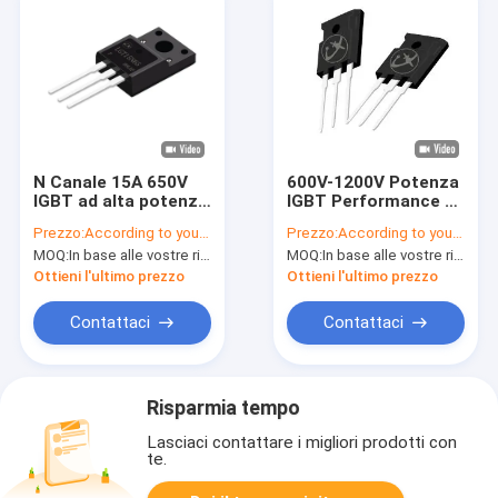
N Canale 15A 650V
600V-1200V Potenza
IGBT ad alta potenza
IGBT Performance di
TO-220F per
alta robustezza per
Prezzo:
According to your order requirement
Prezzo:
According to your order requirement
elettrodomestici
applicazioni PFC
MOQ:
In base alle vostre richieste di ordine
MOQ:
In base alle vostre richieste di ordine
Ottieni l'ultimo prezzo
Ottieni l'ultimo prezzo
Contattaci
Contattaci
Risparmia tempo
Lasciaci contattare i migliori prodotti con
te.