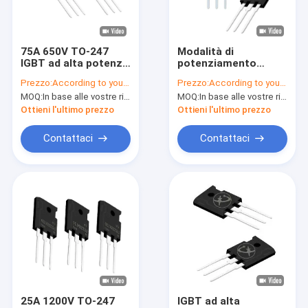
Spettacolo VR
Su di noi
75A 650V TO-247
Modalità di
IGBT ad alta potenza
potenziamento
Visita alla fabbrica
per alimentatori
Potenza canale N
Prezzo:
According to your order requirement
Prezzo:
According to your order requirement
ininterrotti
IGBT 6A 650V per
MOQ:
In base alle vostre richieste di ordine
MOQ:
In base alle vostre richieste di ordine
aspirapolvere
Controllo della qualità
Ottieni l'ultimo prezzo
Ottieni l'ultimo prezzo
Contattaci
Contattaci
Contattaci
Notizie
Casi
Invertitore IGBT
IGBT ad alta potenza
25A 1200V TO-247
IGBT ad alta