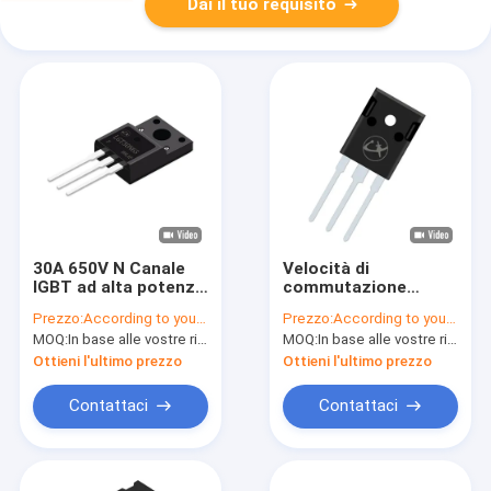
Dai il tuo requisito
30A 650V N Canale
Velocità di
IGBT ad alta potenza
commutazione
per la saldatura
rapida Potenza IGBT
Prezzo:
According to your order requirement
Prezzo:
According to your order requirement
elettrica
650V-1200V per
MOQ:
In base alle vostre richieste di ordine
MOQ:
In base alle vostre richieste di ordine
infrastrutture di rete
Ottieni l'ultimo prezzo
Ottieni l'ultimo prezzo
Contattaci
Contattaci