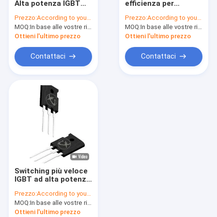
Alta potenza IGBT
efficienza per
MOSFET di alto potere
Alta velocità di
pannelli solari o
Prezzo:
According to your order requirement
Prezzo:
According to your order requirement
commutazione per
batterie in corrente
MOQ:
MOSFET a super giunzione
In base alle vostre richieste di ordine
MOQ:
In base alle vostre richieste di ordine
inverter generale
alternata
Ottieni l'ultimo prezzo
Ottieni l'ultimo prezzo
MOSFET a bassa tensione
Contattaci
Contattaci
MOSFET ad alta tensione
Diodi di barriera di Schottky
Diodi di recupero rapido
Basso VF Schottky
Semiconduttore ad alta potenza
Switching più veloce
MOSFET al carburo di silicio
IGBT ad alta potenza
20KHz-60KHz per le
Prezzo:
According to your order requirement
conversioni di
SBD di carburo di silicio
MOQ:
In base alle vostre richieste di ordine
tensione
Ottieni l'ultimo prezzo