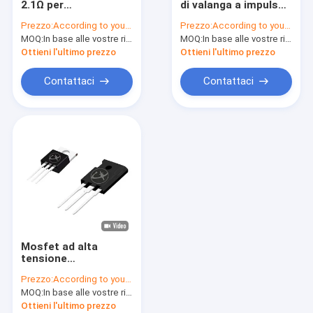
2.1Ω per
di valanga a impulso
MOSFET di alto potere
l'alimentazione in
singolo MOSFET ad
Prezzo:
According to your order requirement
Prezzo:
According to your order requirement
standby
alta potenza per
MOQ:
MOSFET a super giunzione
In base alle vostre richieste di ordine
MOQ:
In base alle vostre richieste di ordine
l'alimentazione UPS
Ottieni l'ultimo prezzo
Ottieni l'ultimo prezzo
MOSFET a bassa tensione
Contattaci
Contattaci
MOSFET ad alta tensione
Diodi di barriera di Schottky
Diodi di recupero rapido
Basso VF Schottky
Semiconduttore ad alta potenza
Mosfet ad alta
MOSFET al carburo di silicio
tensione
polifunzionale per la
Prezzo:
According to your order requirement
commutazione di
SBD di carburo di silicio
MOQ:
In base alle vostre richieste di ordine
stadi PWM di
commutazione
Ottieni l'ultimo prezzo