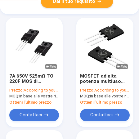
Dai il tuo requisito
7A 650V 525mΩ TO-
MOSFET ad alta
220F MOS di
potenza multiuso
raffreddamento per
TO-247 per
Prezzo:
According to your order requirement
Prezzo:
According to your order requirement
alimentazione
alimentazione
MOQ:
In base alle vostre richieste di ordine
MOQ:
In base alle vostre richieste di ordine
ininterrotta
ininterrotta
Ottieni l'ultimo prezzo
Ottieni l'ultimo prezzo
Contattaci
Contattaci