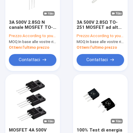
Spettacolo VR
Su di noi
3A 500V 2.85Ω N
3A 500V 2.85Ω TO-
canale MOSFET TO-
251 MOSFET ad alta
Visita alla fabbrica
220F Transistor
potenza Multiscene
Prezzo:
According to your order requirement
Prezzo:
According to your order requirement
stabile
industriale N-Channel
MOQ:
In base alle vostre richieste di ordine
MOQ:
In base alle vostre richieste di ordine
Mos
Controllo della qualità
Ottieni l'ultimo prezzo
Ottieni l'ultimo prezzo
Contattaci
Contattaci
Contattaci
Notizie
Casi
Invertitore IGBT
IGBT ad alta potenza
MOSFET 4A 500V
100% Test di energia