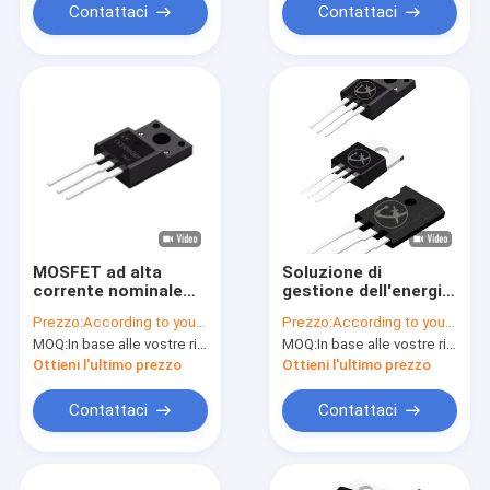
Contattaci
Contattaci
MOSFET ad alta
Soluzione di
corrente nominale
gestione dell'energia
600V per circuiti di
MOSFET ad alta
Prezzo:
According to your order requirement
Prezzo:
According to your order requirement
controllo e ponte
potenza di tipo N per
MOQ:
In base alle vostre richieste di ordine
MOQ:
In base alle vostre richieste di ordine
applicazioni
industriali
Ottieni l'ultimo prezzo
Ottieni l'ultimo prezzo
Contattaci
Contattaci