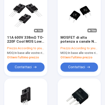
11A 600V 338mΩ TO-
MOSFET di alta
220F Cool MOS Low
potenza a canale N
FOM Per le sorgenti
piana montato in
Prezzo:
According to your order requirement
Prezzo:
According to your order requirement
di alimentazione
superficie
MOQ:
In base alle vostre richieste di ordine
MOQ:
In base alle vostre richieste di ordine
canale N
Ottieni l'ultimo prezzo
Ottieni l'ultimo prezzo
Contattaci
Contattaci
Casa.
Prodotti
Video