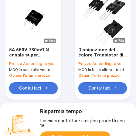
5A 650V 780mΩ N
Dissipazione del
canale super
calore Transistor di
giunzione MOSFET
potenza di silicio ad
Prezzo:
According to your order requirement
Prezzo:
According to your order requirement
TO-252 Superficie
alta potenza
MOQ:
In base alle vostre richieste di ordine
MOQ:
In base alle vostre richieste di ordine
montata
MOSFET
Ottieni l'ultimo prezzo
Ottieni l'ultimo prezzo
Contattaci
Contattaci
Risparmia tempo
Lasciaci contattare i migliori prodotti con
te.