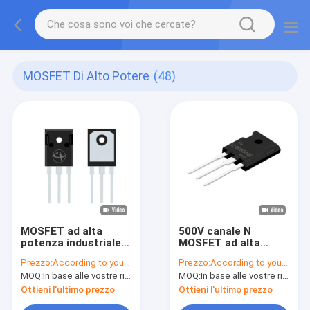
MOSFET Di Alto Potere
(48)
MOSFET ad alta
500V canale N
potenza industriale
MOSFET ad alta
Dissipazione del
potenza
Prezzo:
According to your order requirement
Prezzo:
According to your order requirement
calore
semiconduttore
MOQ:
In base alle vostre richieste di ordine
MOQ:
In base alle vostre richieste di ordine
polifunzionale di
ossido metallico
Ottieni l'ultimo prezzo
Ottieni l'ultimo prezzo