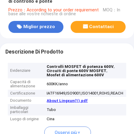
di controllo e ponte
Prezzo：According to your order requirement
MOQ：In
base alle vostre richieste di ordine
Miglior prezzo
Contattaci
Descrizione Di Prodotto
,
Controlli MOSFET di potenza 600V
Evidenziare
,
Circuiti di ponte 600V MOSFET
Mosfet di alimentazione 600V
Capacità di
600KK/anno
alimentazione
Certificazione
IATF16949,ISO9001,ISO14001,ROHS,REACH
Documento
About Lingxun(1).pdf
Imballaggi
Tubo
particolari
Luogo di origine
Cina
Osservi più