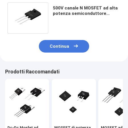
500V canale N MOSFET ad alta
potenza semiconduttore
polifunzionale di ossido
metallico
Continua
Prodotti Raccomandati
Dc-Dc Mosfet ad
MOSFET di potenza
MOSFET ad al