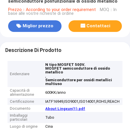
semiconduttore polifunzionale di ossido metallico
Prezzo：According to your order requirement
MOQ：In
base alle vostre richieste di ordine
Miglior prezzo
Contattaci
Descrizione Di Prodotto
,
N tipo MOSFET 500V
MOSFET semiconduttore di ossido
metallico
Evidenziare
,
Semiconduttore per ossidi metallici
multiuso
Capacità di
600KK/anno
alimentazione
Certificazione
IATF16949,ISO9001,ISO14001,ROHS,REACH
Documento
About Lingxun(1).pdf
Imballaggi
Tubo
particolari
Luogo di origine
Cina