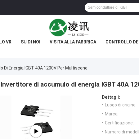
LO VR
SU DI NOI
VISITA ALLA FABBRICA
CONTROLLO DE
lo Di Energia IGBT 40A 1200V Per Multiscene
Invertitore di accumulo di energia IGBT 40A 1
Dettagli:
Luogo di origine:
Marca:
Certificazione:
Numero di modell