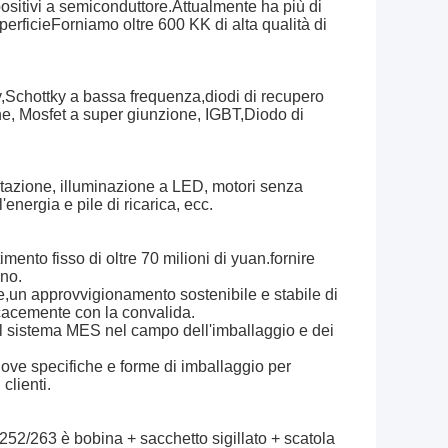
ositivi a semiconduttore.Attualmente ha più di
perficieForniamo oltre 600 KK di alta qualità di
ky,Schottky a bassa frequenza,diodi di recupero
ne, Mosfet a super giunzione, IGBT,Diodo di
mentazione, illuminazione a LED, motori senza
'energia e pile di ricarica, ecc.
ento fisso di oltre 70 milioni di yuan.fornire
nno.
e,un approvvigionamento sostenibile e stabile di
icacemente con la convalida.
del sistema MES nel campo dell'imballaggio e dei
uove specifiche e forme di imballaggio per
clienti.
252/263 è bobina + sacchetto sigillato + scatola