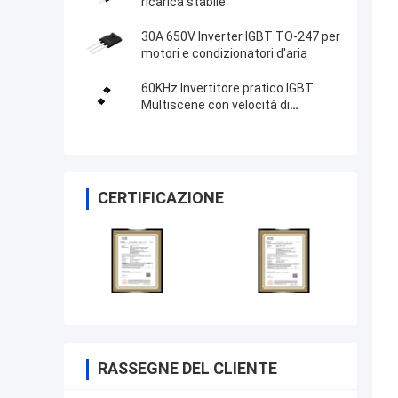
ricarica stabile
30A 650V Inverter IGBT TO-247 per
motori e condizionatori d'aria
60KHz Invertitore pratico IGBT
Multiscene con velocità di
commutazione rapida
CERTIFICAZIONE
RASSEGNE DEL CLIENTE