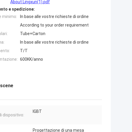
About Lingxun(1).pdf
nto e spedizione:
e minimo:
In base alle vostre richieste di ordine
According to your order requirement
lari:
Tube+Carton
na:
In base alle vostre richieste di ordine
ento:
T/T
entazione:
600KK/anno
iscene
IGBT
i dispositivo:
Progettazione di una mesa