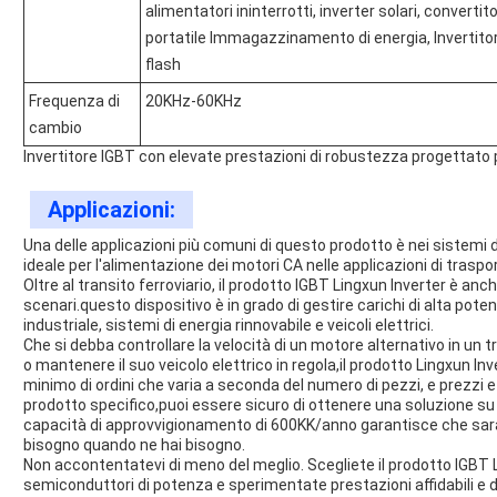
alimentatori ininterrotti, inverter solari, convert
portatile Immagazzinamento di energia, Invertitore 
flash
Frequenza di
20KHz-60KHz
cambio
Invertitore IGBT con elevate prestazioni di robustezza progettato 
Applicazioni:
Una delle applicazioni più comuni di questo prodotto è nei sistemi 
ideale per l'alimentazione dei motori CA nelle applicazioni di traspor
Oltre al transito ferroviario, il prodotto IGBT Lingxun Inverter è anc
scenari.questo dispositivo è in grado di gestire carichi di alta p
industriale, sistemi di energia rinnovabile e veicoli elettrici.
Che si debba controllare la velocità di un motore alternativo in un
o mantenere il suo veicolo elettrico in regola,il prodotto Lingxun 
minimo di ordini che varia a seconda del numero di pezzi, e prezzi 
prodotto specifico,puoi essere sicuro di ottenere una soluzione su
capacità di approvvigionamento di 600KK/anno garantisce che sarai 
bisogno quando ne hai bisogno.
Non accontentatevi di meno del meglio. Scegliete il prodotto IGBT L
semiconduttori di potenza e sperimentate prestazioni affidabili e di 