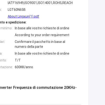
IATF16949,ISO9001,ISO14001,ROHS,REACH
o:
LGT60N65B
About Lingxun(1).pdf
nto e spedizione:
e minimo:
In base alle vostre richieste di ordine
According to your order requirement
ari:
Confirmare il pacchetto in base al
numero della parte
a:
In base alle vostre richieste di ordine
ento:
T/T
ntazione:
600KK/anno
 Inverter Frequenza di commutazione 20KHz-