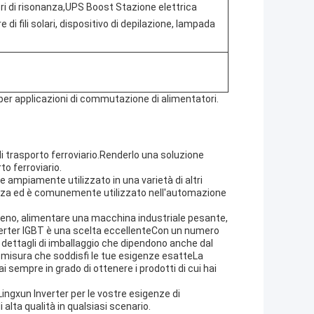
itori di risonanza,UPS Boost Stazione elettrica
di fili solari, dispositivo di depilazione, lampada
per applicazioni di commutazione di alimentatori.
di trasporto ferroviario.Renderlo una soluzione
to ferroviario.
he ampiamente utilizzato in una varietà di altri
otenza ed è comunemente utilizzato nell'automazione
 treno, alimentare una macchina industriale pesante,
Inverter IGBT è una scelta eccellenteCon un numero
e dettagli di imballaggio che dipendono anche dal
 misura che soddisfi le tue esigenze esatteLa
sempre in grado di ottenere i prodotti di cui hai
ingxun Inverter per le vostre esigenze di
alta qualità in qualsiasi scenario.