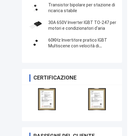
Transistor bipolare per stazione di
ricarica stabile
30A 650V Inverter IGBT TO-247 per
motori e condizionatori d'aria
60KHz Invertitore pratico IGBT
Multiscene con velocità di
commutazione rapida
CERTIFICAZIONE
RASSEGNE DEL CLIENTE