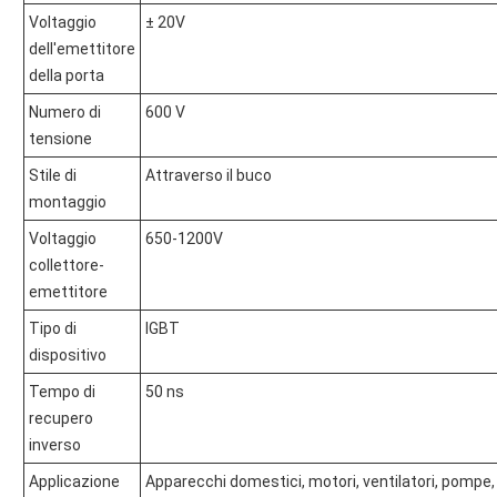
Voltaggio
± 20V
dell'emettitore
della porta
Numero di
600 V
tensione
Stile di
Attraverso il buco
montaggio
Voltaggio
650-1200V
collettore-
emettitore
Tipo di
IGBT
dispositivo
Tempo di
50 ns
recupero
inverso
Applicazione
Apparecchi domestici, motori, ventilatori, pompe, 