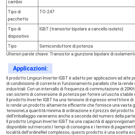
cambio
Tipo di
TO-247
pacchetto
Tipo di
IGBT (transistor bipolare a cancello isolato)
dispositivo
Tipo
Semiconduttore di potenza
Ulteriori parole chiave: Transistor a giunzione bipolare di isolamen
Applicazioni:
Il prodotto Lingxun Inverter IGBT è adatto per applicazioni ad alte
di condivisione di corrente in funzionamento parallelo che la rende 
industriali. Con un intervallo di frequenza di commutazione di 20K
vari sistemi di conversione di potenza per fornire un'uscita stabile 
Il prodotto Inverter IGBT ha una tensione di ingresso-emettitore di 
lo rende un prodotto altamente efficiente.che fornisce una vasta g
tensioneLa quantità minima di ordinazione e il prezzo del prodotto 
dell'imballaggio varieranno anche a seconda del numero della parte
Il prodotto Lingxun Inverter IGBT ha una capacità di approvvigiona
disponibile sul mercato.I tempi di consegna e i termini di pagamen
località dell'ordineNel complesso, questo prodotto è una scelta ecce