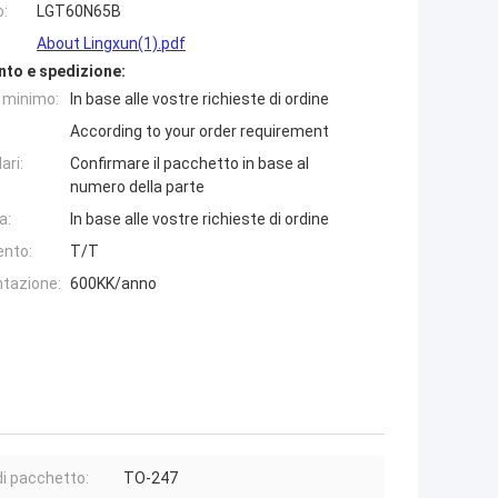
o:
LGT60N65B
About Lingxun(1).pdf
nto e spedizione:
e minimo:
In base alle vostre richieste di ordine
According to your order requirement
ari:
Confirmare il pacchetto in base al
numero della parte
a:
In base alle vostre richieste di ordine
ento:
T/T
ntazione:
600KK/anno
di pacchetto:
TO-247