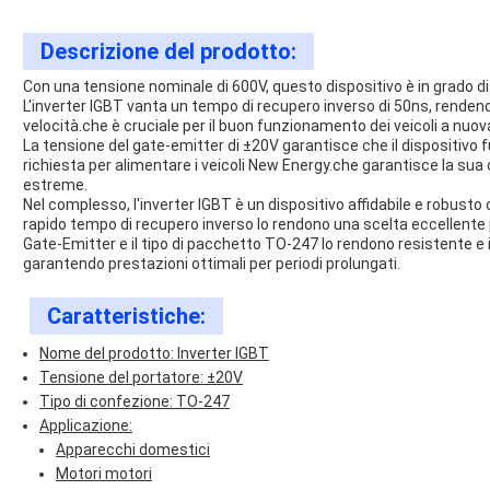
Descrizione del prodotto:
Con una tensione nominale di 600V, questo dispositivo è in grado di ge
L'inverter IGBT vanta un tempo di recupero inverso di 50ns, rendendo
velocità.che è cruciale per il buon funzionamento dei veicoli a nuov
La tensione del gate-emitter di ±20V garantisce che il dispositivo fu
richiesta per alimentare i veicoli New Energy.che garantisce la sua 
estreme.
Nel complesso, l'inverter IGBT è un dispositivo affidabile e robusto c
rapido tempo di recupero inverso lo rendono una scelta eccellente 
Gate-Emitter e il tipo di pacchetto TO-247 lo rendono resistente e in 
garantendo prestazioni ottimali per periodi prolungati.
Caratteristiche:
Nome del prodotto: Inverter IGBT
Tensione del portatore: ±20V
Tipo di confezione: TO-247
Applicazione:
Apparecchi domestici
Motori motori