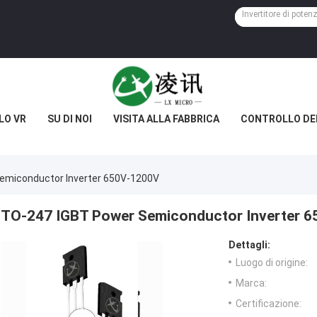
LO VR
SU DI NOI
VISITA ALLA FABBRICA
CONTROLLO DE
emiconductor Inverter 650V-1200V
TO-247 IGBT Power Semiconductor Inverter 
Dettagli:
Luogo di origine:
Marca:
Certificazione: