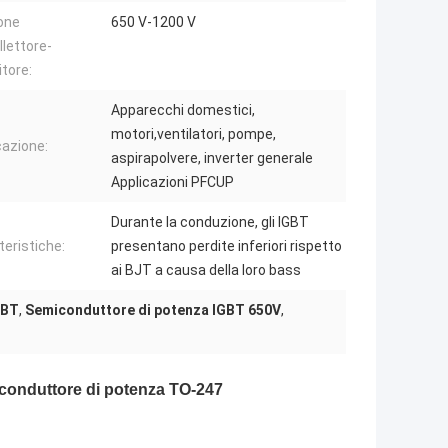
one
650 V-1200 V
llettore-
tore:
Apparecchi domestici,
motori,ventilatori, pompe,
cazione:
aspirapolvere, inverter generale
Applicazioni PFCUP
Durante la conduzione, gli IGBT
teristiche:
presentano perdite inferiori rispetto
ai BJT a causa della loro bass
GBT
,
Semiconduttore di potenza IGBT 650V
,
iconduttore di potenza TO-247