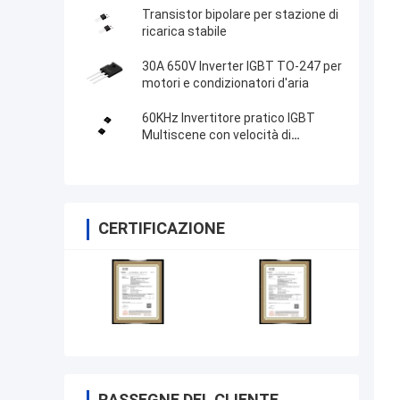
Transistor bipolare per stazione di
ricarica stabile
30A 650V Inverter IGBT TO-247 per
motori e condizionatori d'aria
60KHz Invertitore pratico IGBT
Multiscene con velocità di
commutazione rapida
CERTIFICAZIONE
RASSEGNE DEL CLIENTE