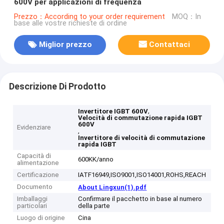
600V per applicazioni di frequenza
Prezzo：According to your order requirement
MOQ：In
base alle vostre richieste di ordine
Miglior prezzo
Contattaci
Descrizione Di Prodotto
,
Invertitore IGBT 600V
Velocità di commutazione rapida IGBT
600V
Evidenziare
,
Invertitore di velocità di commutazione
rapida IGBT
Capacità di
600KK/anno
alimentazione
Certificazione
IATF16949,ISO9001,ISO14001,ROHS,REACH
Documento
About Lingxun(1).pdf
Imballaggi
Confirmare il pacchetto in base al numero
particolari
della parte
Luogo di origine
Cina