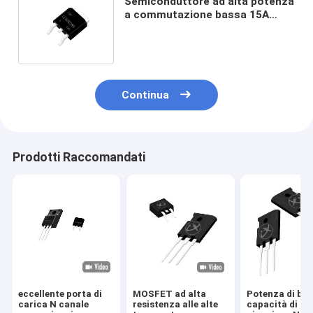
Semiconduttore ad alta potenza
a commutazione bassa 15A
650V 238mΩ per convertitori
CC-DC
Continua
Prodotti Raccomandati
eccellente porta di
MOSFET ad alta
Potenza di ba
carica N canale
resistenza alle alte
capacità di