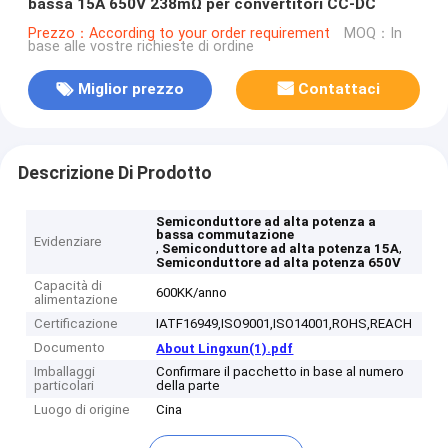
bassa 15A 650V 238mΩ per convertitori CC-DC
Prezzo：According to your order requirement
MOQ：In
base alle vostre richieste di ordine
Miglior prezzo
Contattaci
Descrizione Di Prodotto
Semiconduttore ad alta potenza a
bassa commutazione
Evidenziare
,
,
Semiconduttore ad alta potenza 15A
Semiconduttore ad alta potenza 650V
Capacità di
600KK/anno
alimentazione
Certificazione
IATF16949,ISO9001,ISO14001,ROHS,REACH
Documento
About Lingxun(1).pdf
Imballaggi
Confirmare il pacchetto in base al numero
particolari
della parte
Luogo di origine
Cina