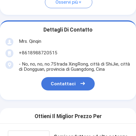
Osservi più
Dettagli Di Contatto
Mrs. Qinqin
+8618988720515
- No, no, no, no.7Strada XingRong, città di ShiJie, città
di Dongguan, provincia di Guangdong, Cina
Contattaci
Ottieni Il Miglior Prezzo Per