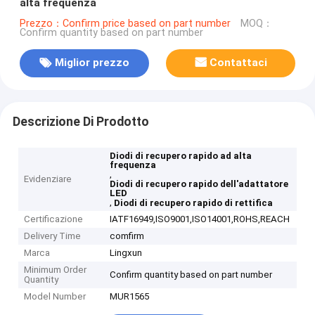
alta frequenza
Prezzo：Confirm price based on part number
MOQ：
Confirm quantity based on part number
Miglior prezzo
Contattaci
Descrizione Di Prodotto
Diodi di recupero rapido ad alta
frequenza
,
Evidenziare
Diodi di recupero rapido dell'adattatore
LED
,
Diodi di recupero rapido di rettifica
Certificazione
IATF16949,ISO9001,ISO14001,ROHS,REACH
Delivery Time
comfirm
Marca
Lingxun
Minimum Order
Confirm quantity based on part number
Quantity
Model Number
MUR1565