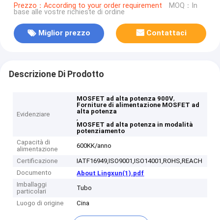
Prezzo：According to your order requirement
MOQ：In
base alle vostre richieste di ordine
Miglior prezzo
Contattaci
Descrizione Di Prodotto
,
MOSFET ad alta potenza 900V
Forniture di alimentazione MOSFET ad
alta potenza
Evidenziare
,
MOSFET ad alta potenza in modalità
potenziamento
Capacità di
600KK/anno
alimentazione
Certificazione
IATF16949,ISO9001,ISO14001,ROHS,REACH
Documento
About Lingxun(1).pdf
Imballaggi
Tubo
particolari
Luogo di origine
Cina