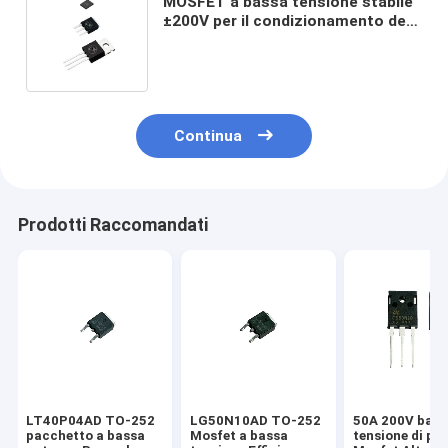
MOSFET a bassa tensione stabile
±200V per il condizionamento del
segnale
Continua
Prodotti Raccomandati
LT40P04AD TO-252
LG50N10AD TO-252
50A 200V bass
pacchetto a bassa
Mosfet a bassa
tensione di po