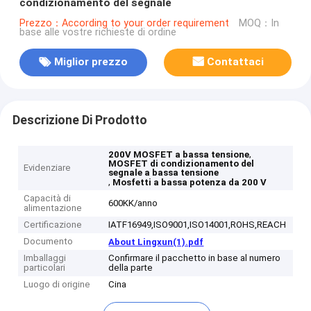
condizionamento del segnale
Prezzo：According to your order requirement
MOQ：In
base alle vostre richieste di ordine
Miglior prezzo
Contattaci
Descrizione Di Prodotto
,
200V MOSFET a bassa tensione
MOSFET di condizionamento del
Evidenziare
segnale a bassa tensione
,
Mosfetti a bassa potenza da 200 V
Capacità di
600KK/anno
alimentazione
Certificazione
IATF16949,ISO9001,ISO14001,ROHS,REACH
Documento
About Lingxun(1).pdf
Imballaggi
Confirmare il pacchetto in base al numero
particolari
della parte
Luogo di origine
Cina