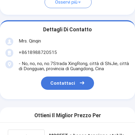
Osservi più
Dettagli Di Contatto
Mrs. Qinqin
+8618988720515
- No, no, no, no.7Strada XingRong, città di ShiJie, città
di Dongguan, provincia di Guangdong, Cina
Contattaci
Ottieni Il Miglior Prezzo Per