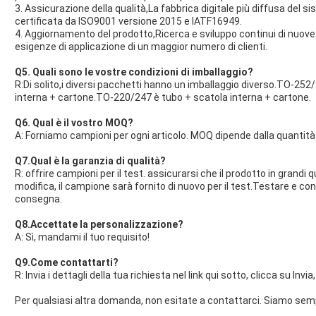
3. Assicurazione della qualità,La fabbrica digitale più diffusa del 
certificata da ISO9001 versione 2015 e IATF16949.
4. Aggiornamento del prodotto,Ricerca e sviluppo continui di nuove 
esigenze di applicazione di un maggior numero di clienti.
Q5. Quali sono le vostre condizioni di imballaggio?
R:Di solito,i diversi pacchetti hanno un imballaggio diverso.TO-252
interna + cartone.TO-220/247 è tubo + scatola interna + cartone.
Q6. Qual è il vostro MOQ?
A: Forniamo campioni per ogni articolo. MOQ dipende dalla quantità 
Q7.Qual è la garanzia di qualità?
R: offrire campioni per il test. assicurarsi che il prodotto in grandi
modifica, il campione sarà fornito di nuovo per il test.Testare e cont
consegna.
Q8.
Accettate la personalizzazione?
A: Sì, mandami il tuo requisito!
Q9.Come contattarti?
R: Invia i dettagli della tua richiesta nel link qui sotto, clicca su Invia, 
Per qualsiasi altra domanda, non esitate a contattarci. Siamo semp