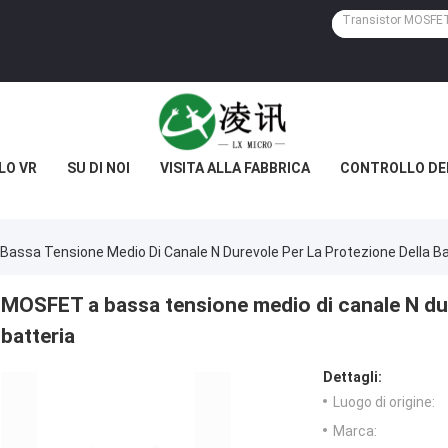
LO VR
SU DI NOI
VISITA ALLA FABBRICA
CONTROLLO DE
assa Tensione Medio Di Canale N Durevole Per La Protezione Della Ba
MOSFET a bassa tensione medio di canale N dur
batteria
Dettagli:
Luogo di origine:
Marca: