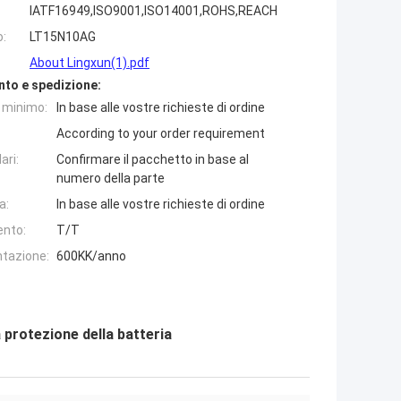
IATF16949,ISO9001,ISO14001,ROHS,REACH
o:
LT15N10AG
About Lingxun(1).pdf
nto e spedizione:
e minimo:
In base alle vostre richieste di ordine
According to your order requirement
ari:
Confirmare il pacchetto in base al
numero della parte
a:
In base alle vostre richieste di ordine
ento:
T/T
ntazione:
600KK/anno
protezione della batteria