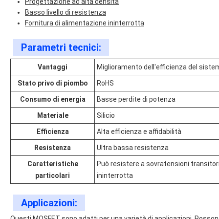
Progettazione ad alta densità
Basso livello di resistenza
Fornitura di alimentazione ininterrotta
Parametri tecnici:
Vantaggi
Miglioramento dell'efficienza del sist
Stato privo di piombo
RoHS
Consumo di energia
Basse perdite di potenza
Materiale
Silicio
Efficienza
Alta efficienza e affidabilità
Resistenza
Ultra bassa resistenza
Caratteristiche
Può resistere a sovratensioni transitori
particolari
ininterrotta
Applicazioni:
Questi MOSFET sono adatti per una varietà di applicazioni. Possono