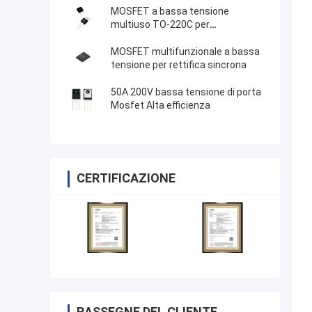
MOSFET a bassa tensione
multiuso TO-220C per
alimentazione ininterrotta
MOSFET multifunzionale a bassa
tensione per rettifica sincrona
50A 200V bassa tensione di porta
Mosfet Alta efficienza
CERTIFICAZIONE
RASSEGNE DEL CLIENTE