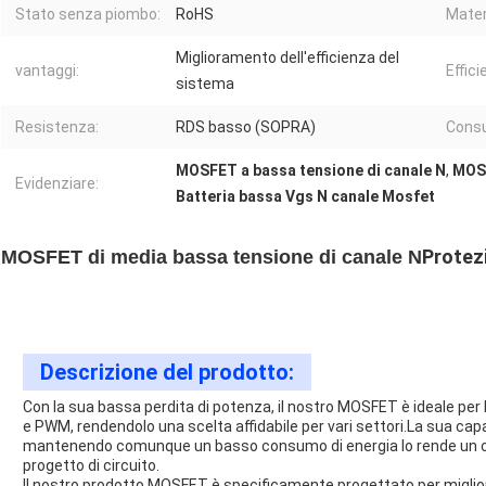
Stato senza piombo:
RoHS
Mater
Miglioramento dell'efficienza del
vantaggi:
Effici
sistema
Resistenza:
RDS basso (SOPRA)
Consu
MOSFET a bassa tensione di canale N
,
MOSF
Evidenziare:
Batteria bassa Vgs N canale Mosfet
Protezi
MOSFET di media bassa tensione di canale N
Descrizione del prodotto:
Con la sua bassa perdita di potenza, il nostro MOSFET è ideale per
e PWM, rendendolo una scelta affidabile per vari settori.La sua capac
mantenendo comunque un basso consumo di energia lo rende un c
progetto di circuito.
Il nostro prodotto MOSFET è specificamente progettato per miglior