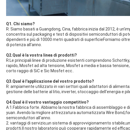
Q1. Chi siamo?
R: Siamo basati a Guangdong, Cina, fabbrica inizia dal 2012, è un'i
concentra sul packaging e test di dispositivi semiconduttori di pot
dipendenti e più di 10000 metri quadrati di superficieForniamo oltre 
di potenza all'anno.
Q2.Qual è la vostra linea di prodotti?
R:Le principali linee di produzione esistenti comprendono Schottky
rapido, Mosfet ad alta tensione, Mosfet a media e bassa tensione, 
corto raggio di SiC e Sic Mosfet ecc..
Q3.Qual è l'applicazione del vostro prodotto?
R: ampiamente utilizzato in vari settori quali adattatori di aliment
gestione delle batterie al litio, inverter, stoccaggio dell'energia e pile
Q4.Qual è il vostro vantaggio competitivo?
A:1.Fabbrica forte. Abbiamo la nostra fabbrica di assemblaggio e di 
yuan. Avendo la migliore attrezzatura automatizzata Wire Bond,forn
semiconduttori all'anno.
2. vantaggi di servizio,un sistema di approvvigionamento stabile,u
prodotti.Il nostro laboratorio può cooperare rapidamente ed effica