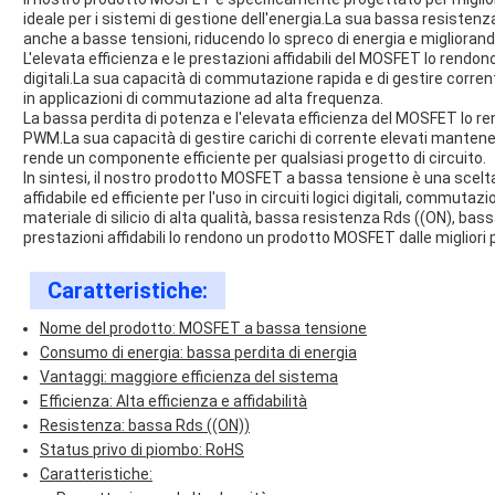
ideale per i sistemi di gestione dell'energia.La sua bassa resiste
anche a basse tensioni, riducendo lo spreco di energia e migliorand
L'elevata efficienza e le prestazioni affidabili del MOSFET lo rendono 
digitali.La sua capacità di commutazione rapida e di gestire corren
in applicazioni di commutazione ad alta frequenza.
La bassa perdita di potenza e l'elevata efficienza del MOSFET lo ren
PWM.La sua capacità di gestire carichi di corrente elevati mant
rende un componente efficiente per qualsiasi progetto di circuito.
In sintesi, il nostro prodotto MOSFET a bassa tensione è una sce
affidabile ed efficiente per l'uso in circuiti logici digitali, commut
materiale di silicio di alta qualità, bassa resistenza Rds ((ON), bas
prestazioni affidabili lo rendono un prodotto MOSFET dalle migliori
Caratteristiche:
Nome del prodotto: MOSFET a bassa tensione
Consumo di energia: bassa perdita di energia
Vantaggi: maggiore efficienza del sistema
Efficienza: Alta efficienza e affidabilità
Resistenza: bassa Rds ((ON))
Status privo di piombo: RoHS
Caratteristiche: