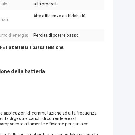
iale:
altri prodotti
Alta efficienza e affidabilità
enza:
mo di energia:
Perdita di potere basso
ET a batteria a bassa tensione
,
one della batteria
 le applicazioni di commutazione ad alta frequenza
ità di gestire carichi di corrente elevati
omponente altamente efficiente per qualsiasi
are l'efficienza del sistema, rendendolo una scelta