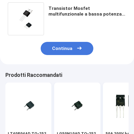
Transistor Mosfet
multifunzionale a bassa potenza
per circuiti logici digitali
Continua
Prodotti Raccomandati
LT40P04AD TO-252
LG50N10AD TO-252
50A 200V bass