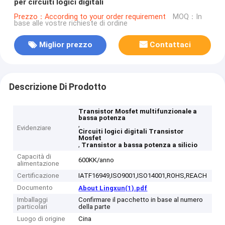
per circuiti logici digitali
Prezzo：According to your order requirement
MOQ：In
base alle vostre richieste di ordine
Miglior prezzo
Contattaci
Descrizione Di Prodotto
Transistor Mosfet multifunzionale a
bassa potenza
,
Evidenziare
Circuiti logici digitali Transistor
Mosfet
,
Transistor a bassa potenza a silicio
Capacità di
600KK/anno
alimentazione
Certificazione
IATF16949,ISO9001,ISO14001,ROHS,REACH
Documento
About Lingxun(1).pdf
Imballaggi
Confirmare il pacchetto in base al numero
particolari
della parte
Luogo di origine
Cina