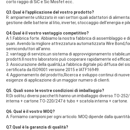
corto raggio di SiC e Sic Mosfet ecc..
Q3.Qual è l'applicazione del vostro prodotto?
R: ampiamente utilizzato in vari settori quali adattatori di aliment
gestione delle batterie al litio, inverter, stoccaggio dell'energia e pile
Q4.Qual è il vostro vantaggio competitivo?
A:1.Fabbrica forte. Abbiamo la nostra fabbrica di assemblaggio e di 
yuan. Avendo la migliore attrezzatura automatizzata Wire Bond,forn
semiconduttori all'anno.
2. vantaggi di servizio,un sistema di approvvigionamento stabile,u
prodotti.Il nostro laboratorio può cooperare rapidamente ed effica
3. Assicurazione della qualità,La fabbrica digitale più diffusa del 
certificata da ISO9001 versione 2015 e IATF16949.
4. Aggiornamento del prodotto,Ricerca e sviluppo continui di nuove 
esigenze di applicazione di un maggior numero di clienti.
Q5. Quali sono le vostre condizioni di imballaggio?
R:Di solito,i diversi pacchetti hanno un imballaggio diverso.TO-252
interna + cartone.TO-220/247 è tubo + scatola interna + cartone.
Q6. Qual è il vostro MOQ?
A: Forniamo campioni per ogni articolo. MOQ dipende dalla quantità 
Q7.Qual è la garanzia di qualità?