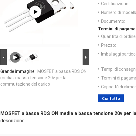
Certificazione:
Numero di modell
Documento:
Termini di pagame
Quantità di ordin
Prezzo:
Imballaggi particol
Tempi di consegn
Grande immagine :
MOSFET a bassa RDS ON
media a bassa tensione 20v per la
Termini di pagam
commutazione del carico
Capacità di alime
Contatto
MOSFET a bassa RDS ON media a bassa tensione 20v per l
descrizione