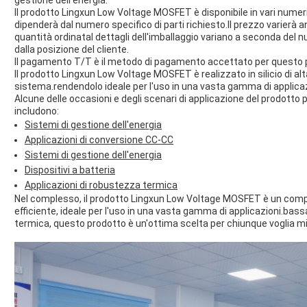
gestione dell'energia.
Il prodotto Lingxun Low Voltage MOSFET è disponibile in vari numeri
dipenderà dal numero specifico di parti richiesto.Il prezzo varierà 
quantità ordinataI dettagli dell'imballaggio variano a seconda del 
dalla posizione del cliente.
Il pagamento T/T è il metodo di pagamento accettato per questo pr
Il prodotto Lingxun Low Voltage MOSFET è realizzato in silicio di alta
sistema.rendendolo ideale per l'uso in una vasta gamma di applicaz
Alcune delle occasioni e degli scenari di applicazione del prodott
includono:
Sistemi di gestione dell'energia
Applicazioni di conversione CC-CC
Sistemi di gestione dell'energia
Dispositivi a batteria
Applicazioni di robustezza termica
Nel complesso, il prodotto Lingxun Low Voltage MOSFET è un comp
efficiente, ideale per l'uso in una vasta gamma di applicazioni.bas
termica, questo prodotto è un'ottima scelta per chiunque voglia migl