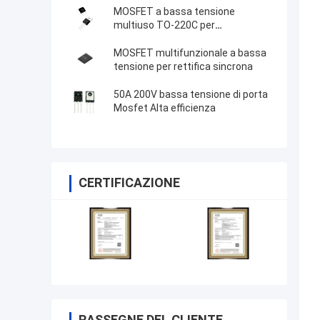
MOSFET a bassa tensione
multiuso TO-220C per
alimentazione ininterrotta
MOSFET multifunzionale a bassa
tensione per rettifica sincrona
50A 200V bassa tensione di porta
Mosfet Alta efficienza
CERTIFICAZIONE
RASSEGNE DEL CLIENTE