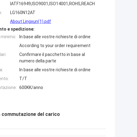
IATF16949,ISO9001,ISO14001,ROHS,REACH
o:
LG160N12AT
About Lingxun(1).pdf
nto e spedizione:
e minimo:
In base alle vostre richieste di ordine
According to your order requirement
ari:
Confirmare il pacchetto in base al
numero della parte
a:
In base alle vostre richieste di ordine
ento:
T/T
ntazione:
600KK/anno
a commutazione del carico