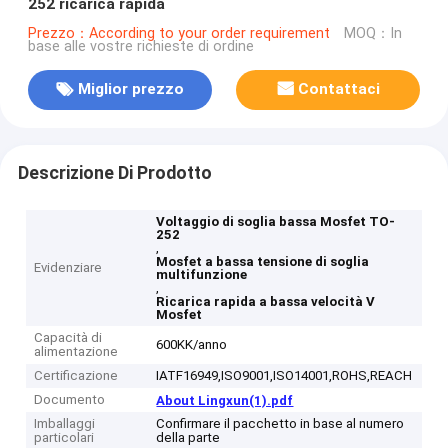
252 ricarica rapida
Prezzo：According to your order requirement
MOQ：In
base alle vostre richieste di ordine
Miglior prezzo
Contattaci
Descrizione Di Prodotto
Voltaggio di soglia bassa Mosfet TO-
252
,
Mosfet a bassa tensione di soglia
Evidenziare
multifunzione
,
Ricarica rapida a bassa velocità V
Mosfet
Capacità di
600KK/anno
alimentazione
Certificazione
IATF16949,ISO9001,ISO14001,ROHS,REACH
Documento
About Lingxun(1).pdf
Imballaggi
Confirmare il pacchetto in base al numero
particolari
della parte